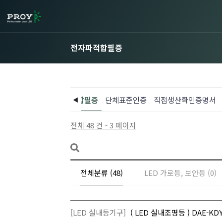
전자파적합필증
고효율인증서
전자파적합필증
단체표준인증
직접생산확인증명서
전체 48 건 - 3 페이지
전체분류 (48)
LED 가로등, 보안등 (0)
[LED 실내등기구]
( LED 실내조명등 ) DAE-K