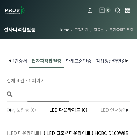
0
전자파적합필증
Home
고객지원
자료실
전자파적합필증
고효율인증서
전자파적합필증
단체표준인증
직접생산확인증명서
전체 4 건 - 1 페이지
 가로등, 보안등 (0)
LED 다운라이트 (0)
LED 실내등기구 (0
[LED 다운라이트]
( LED 고출력다운라이트 ) HCBC-D100W8B-