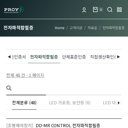
0
전자파적합필증
Home
고객지원
자료실
전자파적합필증
고효율인증서
전자파적합필증
단체표준인증
직접생산확인증명서
전체 48 건 - 1 페이지
전체분류 (48)
LED 가로등, 보안등 (0)
LED 다운라이트
[조명제어장치]
DD-MR CONTROL 전자파적합필증