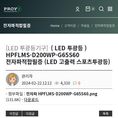
0
전자파적합필증
Home
고객지원
자료실
전자파적합필증
[LED 투광등기구]
( LED 투광등 )
HPFLMS-D200WP-G65S60
전자파적합필증 (LED 고출력 스포츠투광등)
관리자
2024-02-22 12:12
4,310
0
- 첨부파일 :
전자파 HPFLMS-D200WP-G65S60.png
(131.6K) -
다운로드
이전글
다음글
목록