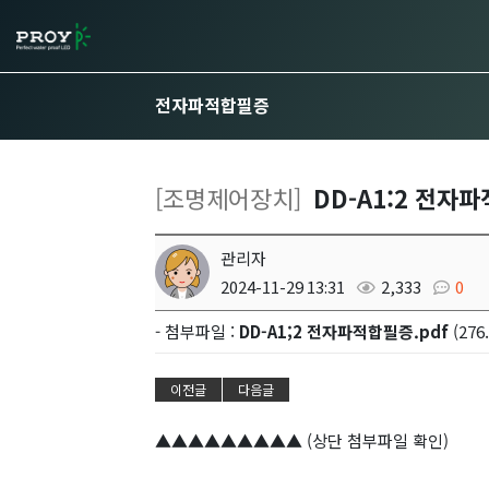
전자파적합필증
[조명제어장치]
DD-A1:2 전자
관리자
2024-11-29 13:31
2,333
0
- 첨부파일 :
DD-A1;2 전자파적합필증.pdf
(276.
이전글
다음글
▲▲▲▲▲▲▲▲▲ (상단 첨부파일 확인)