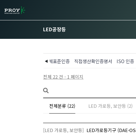
LED공장등
증서
전자파적합필증
단체표준인증
직접생산확인증명서
ISO 인증
전체 22 건 - 1 페이지
전체분류 (22)
LED 가로등, 보안등 (2)
[LED 가로등, 보안등]
LED가로등기구 (DAE-OS